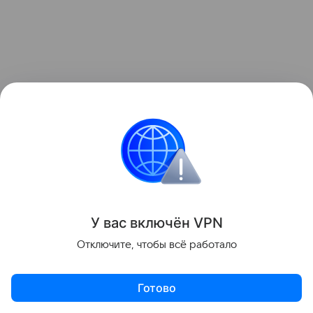
«Повышение стоимости — это речь идет
о дорогих машинах мощностью 160 л.с.
Затрагивает граждан в основном в крупных
городах с хорошими доходами. Связана мера
с попыткой Минфина получить доход
У вас включ
ён
V
P
N
для технологического развития. Косвенно это
поддерживает отечественный автопром», —
Отключите, чтобы всё работало
отметил Путин.
Готово
«Данная информация носит исключительно