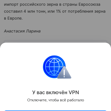
импорт российского зерна в страны Евросоюза
составил 4 млн тонн, или 1% от потребления зерна
в Европе.
Анастасия Ларина
Узнать больше по теме
Доход: 5 основных видов
Рассказываем, что такое доход, какие бывают виды
и источники поступлений, а также какие активы
нельзя отнести к доходам.
Читать дальше
Поделиться
У вас включ
ён
V
P
N
Отключите, чтобы всё работало