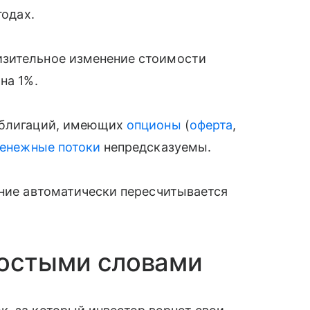
годах.
изительное изменение стоимости
на 1%.
 облигаций, имеющих
опционы
(
оферта
,
енежные потоки
непредсказуемы.
ение автоматически пересчитывается
ростыми словами