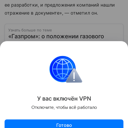
ее разработки, и предложения компаний нашли
отражение в документе», — отметил он.
Узнать больше по теме
«Газпром»: о положении газового
гиганта на фондовом рынке в 2026
году
Расскажем, как инвестировать в ценные бумаги
компании «Газпром», а также какие прогнозы дают
эксперты о стоимости ее акций.
Читать дальше
Поделиться
У вас включ
ён
V
P
N
Отключите, чтобы всё работало
Готово