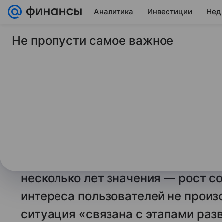
Аналитика
Инвестиции
Нед
Не пропусти самое важное
26 января 2026
Газета Коммерсантъ
Дороги передали за
водители пользова
трассами в 2025 го
Динамика проездов по федеральн
2025 года замедлилась до миним
несколько лет значения — рост с
интереса пользователей не произ
ситуация «связана с этапами раз