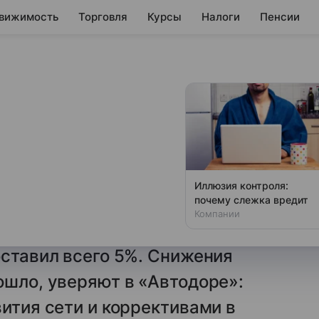
вижимость
Торговля
Курсы
Налоги
Пенсии
 проезд. Как
лись платными
ду
Иллюзия контроля:
почему слежка вредит
ым платным дорогам по итогам
Компании
ального за последние
оставил всего 5%. Снижения
ошло, уверяют в «Автодоре»:
вития сети и коррективами в