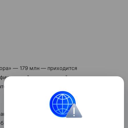
дора» — 179 млн — приходится
фика на ней за прошедший год впервые
 что пользователи этой дороги стали
Фактический трафик увеличился, —
бхода Твери в июле 2024 года трасса