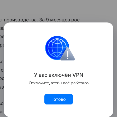
 производства. За 9 месяцев рост
еличился в 5 раз: 7 000 тонн стали
бре. Это самый большой показатель
аренко о ДМЗ.
ьер РФ Денис Мантуров и глава ДНР
тана 250, в ноябре заработал стан 400.
У вас включ
ён
V
P
N
прокатных станов стали возможны после
Отключите, чтобы всё работало
ждением производства.
Готово
возобновили после простоя выпуск
вает три основных производственных