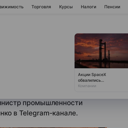
вижимость
Торговля
Курсы
Налоги
Пенсии
ический завод в
ь
Акции SpaceX
обвалились
ецкий металлургический завод
одновременно с аварией
Компании
й с апреля увеличил выпуск
на Луне
 министр промышленности
нко в Telegram-канале.