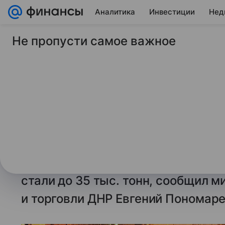
Аналитика
Инвестиции
Нед
Не пропусти самое важное
31 декабря 2024
ТАСС
Донецкий металлург
пять раз увеличил
производительност
ДОНЕЦК, 31 декабря. /ТАСС/. Дон
(ДМЗ) за счет притока инвестици
стали до 35 тыс. тонн, сообщил
и торговли ДНР Евгений Пономаре