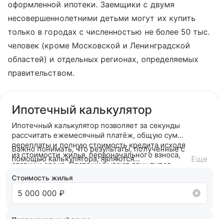
оформленной ипотеки. Заемщики с двумя
несовершеннолетними детьми могут их купить
только в городах с численностью не более 50 тыс.
человек (кроме Московской и Ленинградской
областей) и отдельных регионах, определяемых
правительством.
Ипотечный калькулятор
Ипотечный калькулятор позволяет за секунды
рассчитать ежемесячный платёж, общую сумму
переплаты и полную стоимость кредита исходя
Важно понимать, что результаты, полученные с
из стоимости жилья, первоначального взноса,
помощью калькулятора, являются
Еще
ставки и срока. Платежи бывают двух типов —
ориентировочными. После подачи заявки банк
аннуитетный (фиксированный на весь срок) или
ознакомится с вашей кредитной историей и
Стоимость жилья
дифференцированный (убывающий).
кредитным рейтингом и на основании вашего
кредитного потенциала предложит точные
условия сотрудничества.