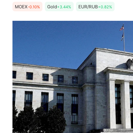
MOEX
Gold
EUR/RUB
-0.10%
+3.44%
+0.82%