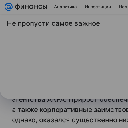
Аналитика
Инвестиции
Нед
Не пропусти самое важное
23 мая 2024
Газета Коммерсантъ
Долговой рынок РФ 
продолжил расти
Повышение ставки ЦБ не останови
по итогам первого квартала объ
увеличился на 2,4%, следует из а
агентства АКРА. Прирост обеспе
а также корпоративные заимствов
однако, оказался существенно ни