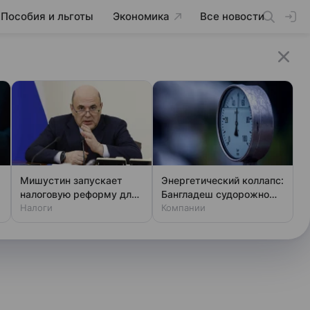
Пособия и льготы
Экономика
Все новости
Мишустин запускает
Энергетический коллапс:
налоговую реформу для
Бангладеш судорожно
науки: что изменится
Налоги
ищет газ
Компании