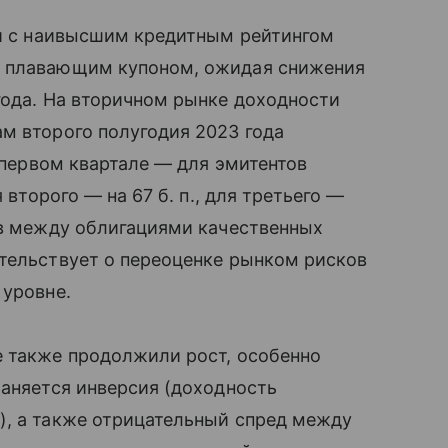
ии с наивысшим кредитным рейтингом
с плавающим купоном, ожидая снижения
года. На вторичном рынке доходности
м второго полугодия 2023 года
в первом квартале — для эмитентов
 второго — на 67 б. п., для третьего —
ов между облигациями качественных
етельствует о переоценке рынком рисков
 уровне.
е также продолжили рост, особенно
раняется инверсия (доходность
), а также отрицательный спред между