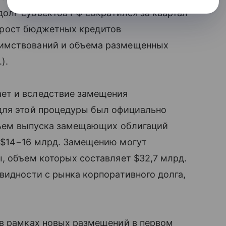
долг субъектов РФ сократился за квартал
ом рост бюджетных кредитов
аимствований и объема размещенных
).
ет и вследствие замещения
для этой процедуры был официально
объем выпуска замещающих облигаций
 $14−16 млрд. Замещению могут
, объем которых составляет $32,7 млрд.
видности с рынка корпоративного долга,
 в рамках новых размещений в первом