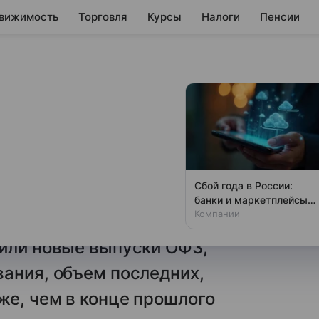
вижимость
Торговля
Курсы
Налоги
Пенсии
в первом квартале
ло рост долгового рынка:
Сбой года в России:
ем размещенных облигаций
банки и маркетплейсы
«легли» одновременно
Компании
налитики рейтингового
чили новые выпуски ОФЗ,
ания, объем последних,
же, чем в конце прошлого