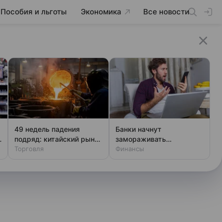
Пособия и льготы
Экономика
Все новости
49 недель падения
Банки начнут
подряд: китайский рынок
замораживать
стали в глубочайшем
Торговля
переводы: новые
Финансы
кризисе
правила для всех