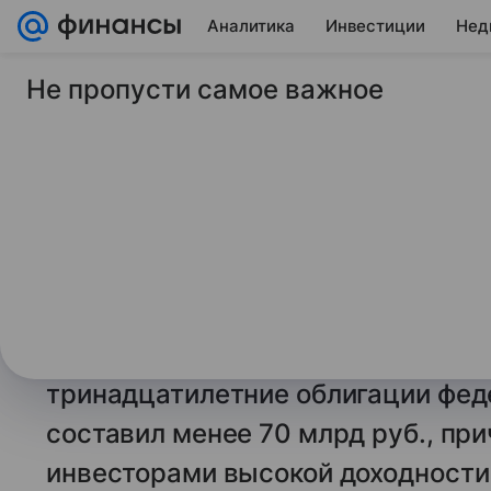
Аналитика
Инвестиции
Нед
Не пропусти самое важное
28 мая 2026
Газета Коммерсантъ
Инвесторы не спеша
длинные ОФЗ в ожи
доходностей
Попытка Минфина удлинить госдол
поддержки инвесторов. Спрос на
тринадцатилетние облигации фед
составил менее 70 млрд руб., пр
инвесторами высокой доходности