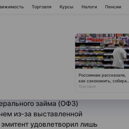
вижимость
Торговля
Курсы
Налоги
Пенсии
т покупать
дании роста
Россиянам рассказали,
как сэкономить, собирая
г пока не встретила
ребенка в школу
Торговля
 предложенные
ерального займа (ОФЗ)
ичем из-за выставленной
 эмитент удовлетворил лишь