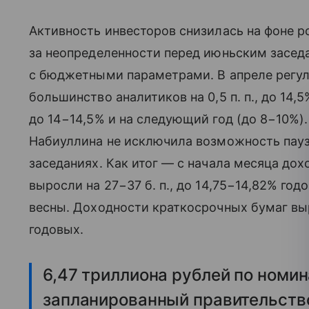
Активность инвесторов снизилась на фоне р
за неопределенности перед июньским засед
с бюджетными параметрами. В апреле регуля
большинство аналитиков на 0,5 п. п., до 14,
до 14−14,5% и на следующий год (до 8−10%).
Набиуллина не исключила возможность пауз
заседаниях. Как итог — с начала месяца до
выросли на 27−37 б. п., до 14,75−14,82% го
весны. Доходности краткосрочных бумаг выро
годовых.
6,47 триллиона рублей по номи
запланированный правительств