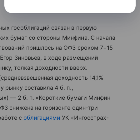
ных гособлигаций связан в первую
их бумаг со стороны Минфина. С начала
ствований пришлось на ОФЗ сроком 7−15
 Егор Зиновьев, в ходе размещений
нку, толкая доходности вверх.
(средневзвешенная доходность 14,1%
 рынку составила 4 б. п.,
ых) — 2 б. п. «Короткие бумаги Минфин
ОФЗ снижена на горизонте один-три
работе с
облигациями
УК «Ингосстрах-