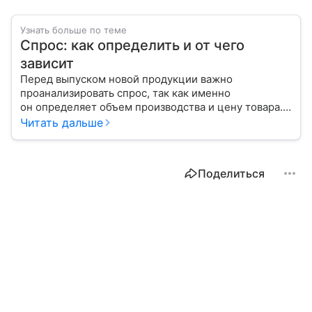
Узнать больше по теме
Спрос: как определить и от чего
зависит
Перед выпуском новой продукции важно
проанализировать спрос, так как именно
он определяет объем производства и цену товара.
С помощью эксперта расскажем, как рассчитать
Читать дальше
востребованность изделия на рынке.
Поделиться