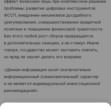
эффект возможен лишь при комплексном решении
проблемы: развитии цифровых инструментов
ФССП, внедрении механизмов досудебного
урегулирования, совершенствовании кредитной
политики и повышении финансовой грамотности.
Без этого любой рост сборов превращается
в дополнительную санкцию, а не стимул. Иначе
говоря, государство может заставить платить,
но вряд ли научит делать это вовремя.
«Данная информация носит исключительно
информационный (ознакомительный) характер
и не является индивидуальной инвестиционной
рекомендацией».
Узнать больше по теме
Исполнительский сбор: размер и