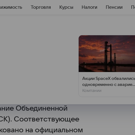
вижимость
Торговля
Курсы
Налоги
Пенсии
П
 от дивидендов ВТБ
 на
К
Акции SpaceX обвалилис
одновременно с аварией
нт России Владимир Путин
Компании
на Луне
арства от дивидендов ВТБ
вание Объединенной
СК). Соответствующее
ковано на официальном