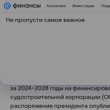
Аналитика
Инвестиции
Нед
Не пропусти самое важное
12 июня 2025
ТАСС
Доходы государства
за пять лет направят
финансирование ОС
МОСКВА, 12 июня. /ТАСС/.
Президе
поручил направлять доходы госуд
за 2024−2028 годы на финансиро
судостроительной корпорации (О
распоряжение президента опубли