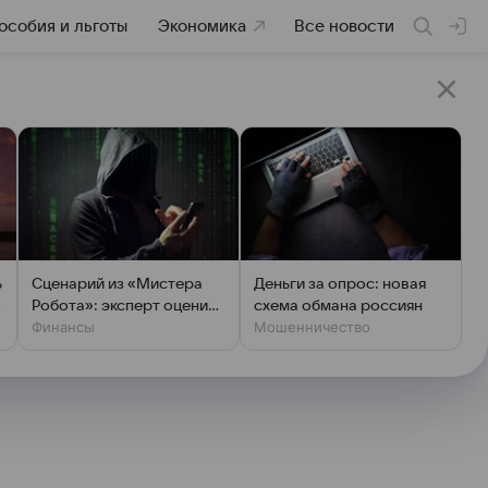
особия и льготы
Экономика
Все новости
ь
Сценарий из «Мистера
Деньги за опрос: новая
Робота»: эксперт оценил
схема обмана россиян
Финансы
Мошенничество
шансы хакеров