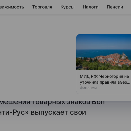
вижимость
Торговля
Курсы
Налоги
Пенсии
: «Конти-Рус»
ловкой» за бренд
ских изделий «Конти-Рус»
МИД РФ: Черногория не
 Bon Giorno, под которым ГК
уточнила правила въезд
для россиян с 1 ноября
Финансы
. Причиной обращения могла
смешения товарных знаков Bon
онти-Рус» выпускает свои