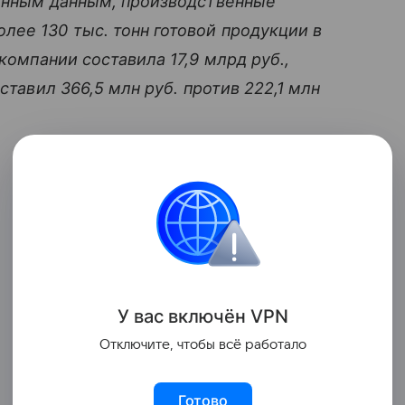
венным данным, производственные
ее 130 тыс. тонн готовой продукции в
компании составила 17,9 млрд руб.,
ставил 366,5 млн руб. против 222,1 млн
У вас включ
ён
V
P
N
Отключите, чтобы всё работало
Готово