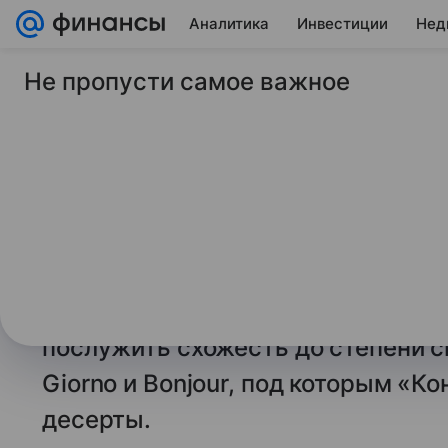
Аналитика
Инвестиции
Нед
Не пропусти самое важное
14 января 2026
Газета Коммерсантъ
Добрый день, чипсы
борется с «Черного
Крупный производитель кондитер
пытается оспорить права на бренд
«Черноголовка» выпускает чипсы
послужить схожесть до степени 
Giorno и Bonjour, под которым «К
десерты.