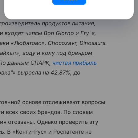
роизводитель продуктов питания,
и входят чипсы Bon Giorno и Fry`s,
аки «Любятово», Chocozavr, Dinosaurs.
айкал», воду и колу под брендом
. По данным СПАРК,
чистая прибыль
вка"» выросла на 42,87%, до
остоянной основе отслеживают вопросы
и всех своих брендов. По словам
ния отозваны. Однако проверить эту
. В «Конти-Рус» и Роспатенте не