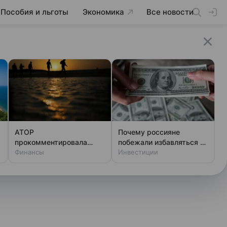
Пособия и льготы
Экономика
Все новости
АТОР
Почему россияне
а
прокомментировала
побежали избавляться от
данные о жалобах
Финансы
долларов и евро
Инвестиции
туристов из РФ на отели
в Египте