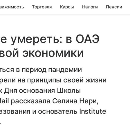
вижимость
Торговля
Курсы
Налоги
Пенсии
не умереть: в ОАЭ
вой экономики
ться в период пандемии
трели на принципы своей жизни
ах Дня основания Школы
il рассказала Селина Нери,
зования и основатель Institute
.