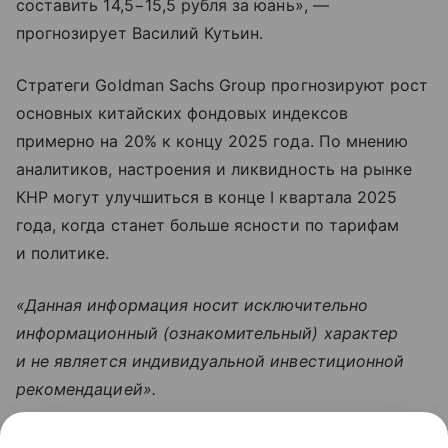
составить 14,5−15,5 рубля за юань», —
прогнозирует Василий Кутьин.
Стратеги Goldman Sachs Group прогнозируют рост
основных китайских фондовых индексов
примерно на 20% к концу 2025 года. По мнению
аналитиков, настроения и ликвидность на рынке
КНР могут улучшиться в конце I квартала 2025
года, когда станет больше ясности по тарифам
и политике.
«Данная информация носит исключительно
информационный (ознакомительный) характер
и не является индивидуальной инвестиционной
рекомендацией».