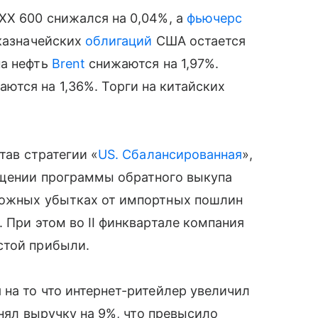
XX 600 снижался на 0,04%, а
фьючерс
 казначейских
облигаций
США остается
на нефть
Brent
снижаются на 1,97%.
тся на 1,36%. Торги на китайских
тав стратегии «
US. Сбалансированная
»,
ащении программы обратного выкупа
можных убытках от импортных пошлин
 При этом во II финквартале компания
стой прибыли.
 на то что интернет-ритейлер увеличил
днял выручку на 9%, что превысило