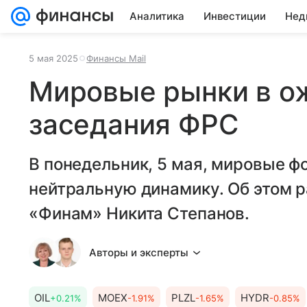
Аналитика
Инвестиции
Нед
5 мая 2025
Финансы Mail
Мировые рынки в о
заседания ФРС
В понедельник, 5 мая, мировые 
нейтральную динамику. Об этом 
«Финам» Никита Степанов.
Авторы и эксперты
OIL
MOEX
PLZL
HYDR
+0.21%
-1.91%
-1.65%
-0.85%