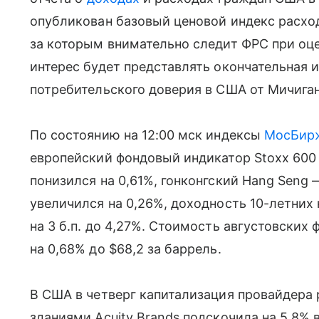
опубликован базовый ценовой индекс расход
за которым внимательно следит ФРС при оце
интерес будет представлять окончательная 
потребительского доверия в США от Мичиган
По состоянию на 12:00 мск индексы
МосБир
европейский фондовый индикатор Stoxx 600 
понизился на 0,61%, гонконгский Hang Seng 
увеличился на 0,26%, доходность 10-летних
на 3 б.п. до 4,27%. Стоимость августовских
на 0,68% до $68,2 за баррель.
В США в четверг капитализация провайдера
зданиями Acuity Brands подскочила на 5,8% в