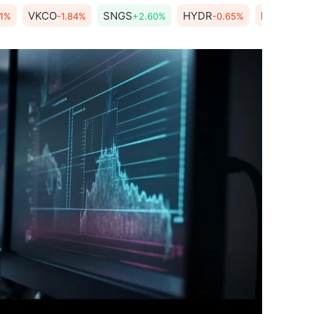
VKCO
SNGS
HYDR
MTSS
11%
-1.84%
+2.60%
-0.65%
-1.5