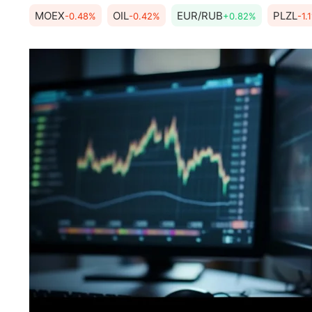
MOEX
OIL
EUR/RUB
PLZL
-0.48%
-0.42%
+0.82%
-1.