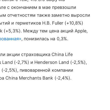
тале с окончанием в мае превзошли
ным отчетностям также заметно выросли
ий и герметиков H.B. Fuller (+10,8%)
 (+5,3%). Между тем цена акций Apple,
рованная»
, понизилась на 0,3%.
ли акции страховщика China Life
 Land (-2,7%) и Henderson Land (-2,5%),
p (-2,5%), пивоваренной компании
а China Merchants Bank (-2,4%).