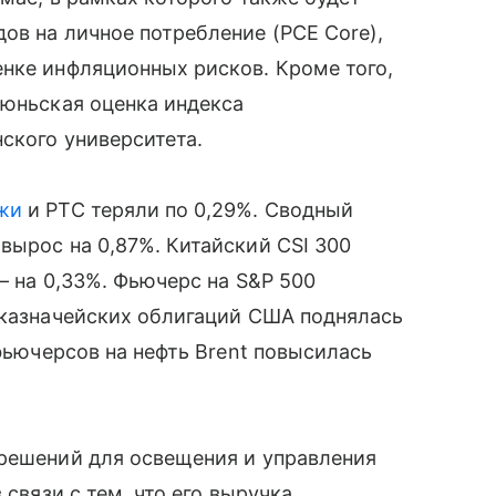
ов на личное потребление (PCE Core),
нке инфляционных рисков. Кроме того,
июньская оценка индекса
ского университета.
жи
и РТС теряли по 0,29%. Сводный
вырос на 0,87%. Китайский CSI 300
— на 0,33%. Фьючерс на S&P 500
 казначейских облигаций США поднялась
 фьючерсов на нефть Brent повысилась
 решений для освещения и управления
 связи с тем, что его выручка