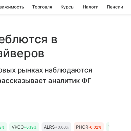
вижимость
Торговля
Курсы
Налоги
Пенсии
еблются в
айверов
ндовых рынках наблюдаются
рассказывает аналитик ФГ
VKCO
ALRS
PHOR
VTBR
9%
+0.19%
+0.00%
-0.02%
+0.0