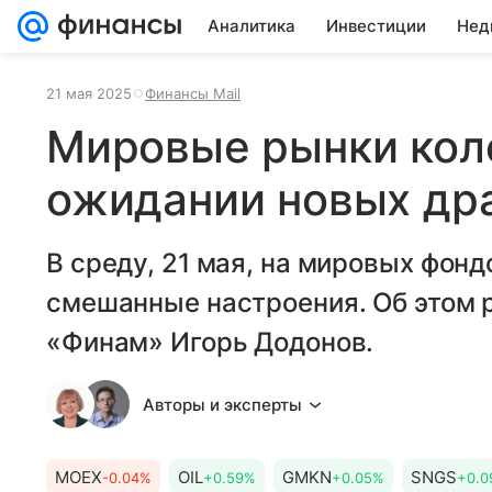
Аналитика
Инвестиции
Нед
21 мая 2025
Финансы Mail
Мировые рынки кол
ожидании новых др
В среду, 21 мая, на мировых фо
смешанные настроения. Об этом 
«Финам» Игорь Додонов.
Авторы и эксперты
MOEX
OIL
GMKN
SNGS
-0.04%
+0.59%
+0.05%
+0.0