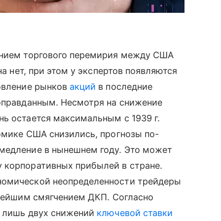
ением торгового перемирия между США
на нет, при этом у экспертов появляются
новление рынков
акций
в последние
 оправданным. Несмотря на снижение
ь остается максимальным с 1939 г.
омике США снизились, прогнозы по-
медление в нынешнем году. Это может
 корпоративных прибылей в стране.
номической неопределенности трейдеры
ьнейшим смягчением ДКП. Согласно
т лишь двух снижений
ключевой ставки