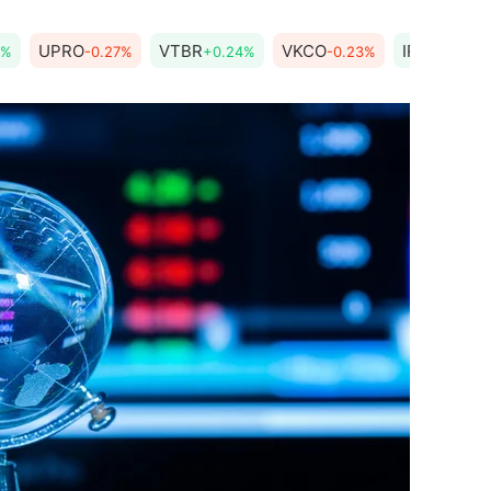
UPRO
VTBR
VKCO
IRAO
2%
-0.27%
+0.24%
-0.23%
+0.42