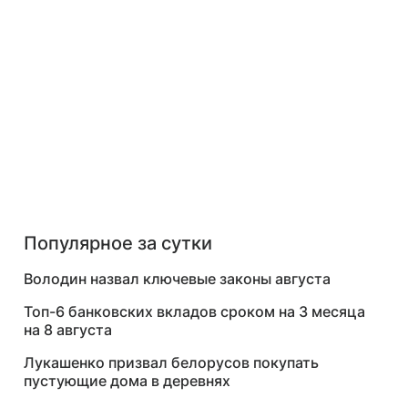
ROSN
RNFT
MTLR
RTKM
%
+0.13%
+1.05%
+0.08%
+0.52
Популярное за сутки
Володин назвал ключевые законы августа
Топ-6 банковских вкладов сроком на 3 месяца
на 8 августа
Лукашенко призвал белорусов покупать
пустующие дома в деревнях