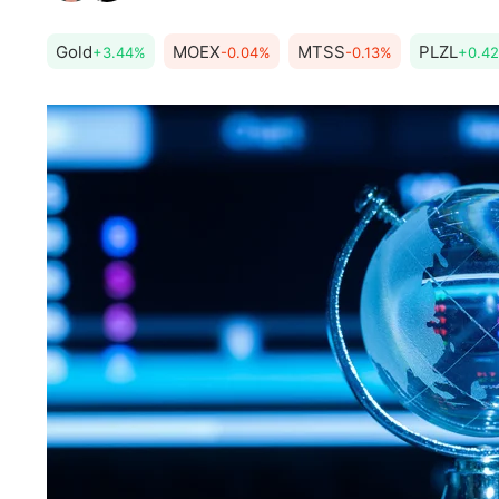
Gold
MOEX
MTSS
PLZL
+3.44%
-0.04%
-0.13%
+0.4