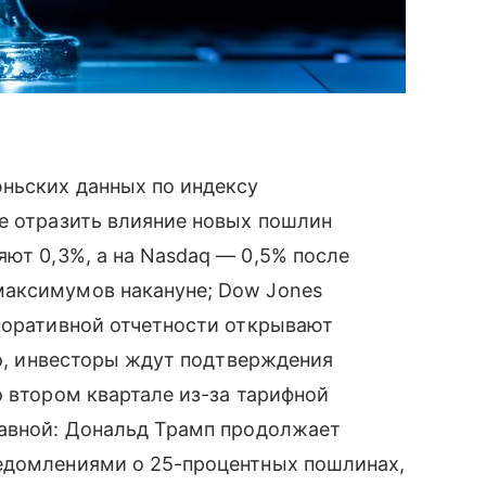
юньских данных по индексу
е отразить влияние новых пошлин
яют 0,3%, а на Nasdaq — 0,5% после
максимумов накануне; Dow Jones
поративной отчетности открывают
go, инвесторы ждут подтверждения
о втором квартале из-за тарифной
лавной: Дональд Трамп продолжает
едомлениями о 25-процентных пошлинах,