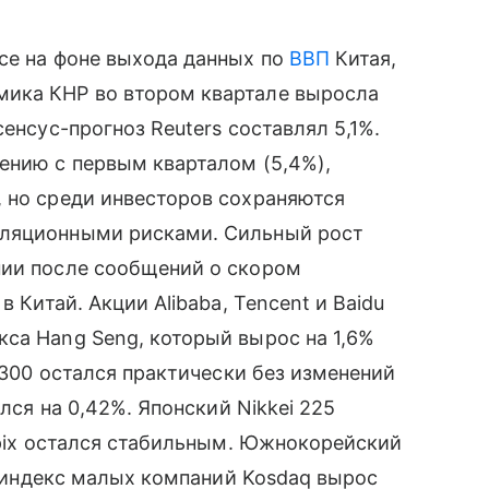
се на фоне выхода данных по
ВВП
Китая,
мика КНР во втором квартале выросла
енсус-прогноз Reuters составлял 5,1%.
ению с первым кварталом (5,4%),
 но среди инвесторов сохраняются
фляционными рисками. Сильный рост
нии после сообщений о скором
в Китай. Акции Alibaba, Tencent и Baidu
са Hang Seng, который вырос на 1,6%
I 300 остался практически без изменений
ился на 0,42%. Японский Nikkei 225
Topix остался стабильным. Южнокорейский
 а индекс малых компаний Kosdaq вырос