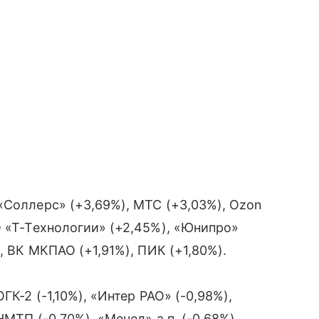
«Соллерс» (+3,69%), МТС (+3,03%), Ozon
О «Т-Технологии» (+2,45%), «Юнипро»
, ВК МКПАО (+1,91%), ПИК (+1,80%).
ГК-2 (-1,10%), «Интер РАО» (-0,98%),
НМТП (-0,70%), «Мечел» а.п. (-0,68%),