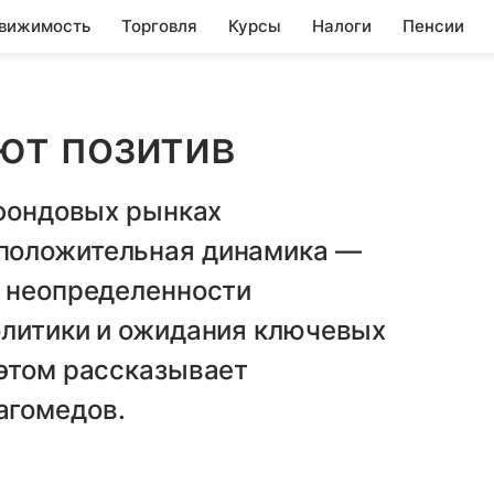
вижимость
Торговля
Курсы
Налоги
Пенсии
т позитив
 фондовых рынках
положительная динамика —
а неопределенности
олитики и ожидания ключевых
 этом рассказывает
агомедов.