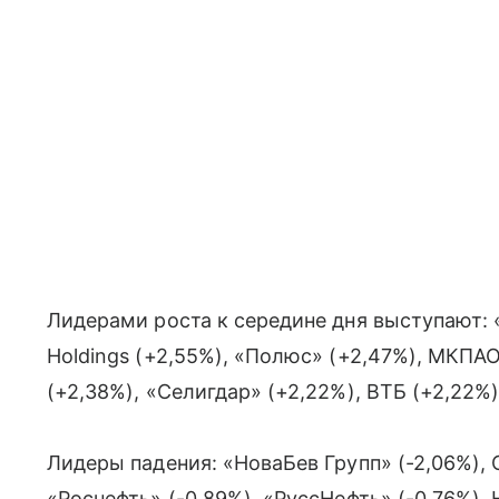
Лидерами роста к середине дня выступают: 
Holdings (+2,55%), «Полюс» (+2,47%), МКПА
(+2,38%), «Селигдар» (+2,22%), ВТБ (+2,22%)
Лидеры падения: «НоваБев Групп» (-2,06%), О
«Роснефть» (-0,89%), «РуссНефть» (-0,76%), 