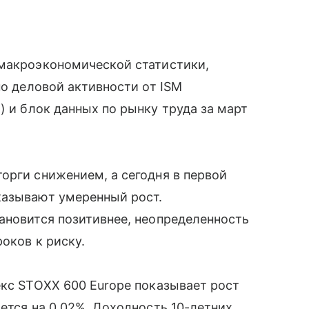
 макроэкономической статистики,
по деловой активности от ISM
и
) и блок данных по рынку труда за март
орги снижением, а сегодня в первой
казывают умеренный рост.
ановится позитивнее, неопределенность
оков к риску.
екс STOXX 600 Europe показывает рост
ется на 0,02%. Доходность 10-летних