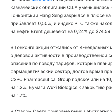
казначейских облигаций США уменьшилась на 
Гонконгский Hang Seng закрылся в плюсе н
прибавляет 0,50%, и индекс РТС также нахо
на нефть Brent дешевеют на 0,24% до $74,59 
В Гонконге акции отжались от 4-недельны
о деловой активности в производственной с
опасения по поводу тарифов, которые плани
фармацевтический сектор, долгое время пр
CSPC Pharmaceutical Group подскочили на 10
на 1,2%. Бумаги Wuxi Biologics к закрытию р
на 1,7%.
В Старом Свете фондовые рынки абстрагиро