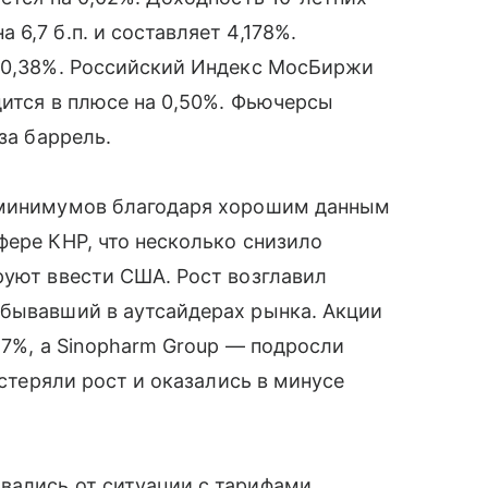
6,7 б.п. и составляет 4,178%.
а 0,38%. Российский Индекс МосБиржи
дится в плюсе на 0,50%. Фьючерсы
за баррель.
х минимумов благодаря хорошим данным
фере КНР, что несколько снизило
руют ввести США. Рост возглавил
ебывавший в аутсайдерах рынка. Акции
,7%, а Sinopharm Group — подросли
астеряли рост и оказались в минусе
вались от ситуации с тарифами