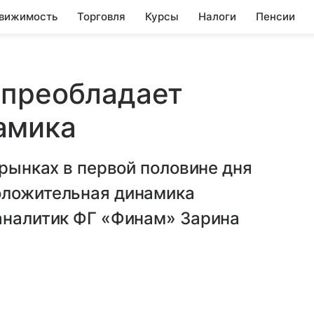
вижимость
Торговля
Курсы
Налоги
Пенсии
 преобладает
амика
 рынках в первой половине дня
оложительная динамика
 аналитик ФГ «Финам» Зарина