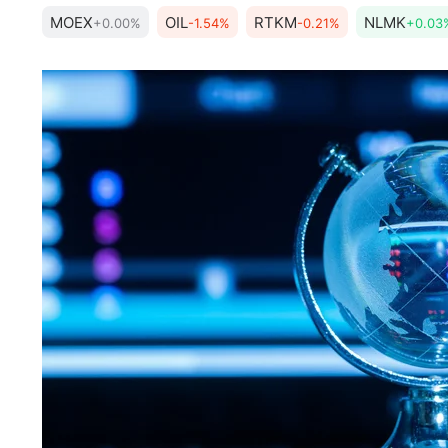
MOEX
OIL
RTKM
NLMK
+0.00%
-1.54%
-0.21%
+0.03