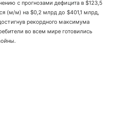
нению с прогнозами дефицита в $123,5
я (м/м) на $0,2 млрд до $401,1 млрд,
 достигнув рекордного максимума
требители во всем мире готовились
войны.