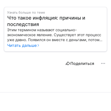
Узнать больше по теме
Что такое инфляция: причины и
последствия
Этим термином называют социально-
экономическое явление. Существует этот процесс
уже давно. Появился он вместе с деньгами, потому
что эти составляющие неразрывно связаны друг с
Читать дальше
другом.
Поделиться