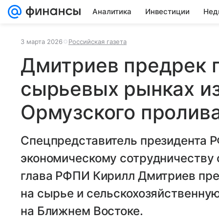
Аналитика
Инвестиции
Нед
3 марта 2026
Российская газета
Дмитриев предрек 
сырьевых рынках и
Ормузского пролив
Спецпредставитель президента Р
экономическому сотрудничеству 
глава РФПИ Кирилл Дмитриев пре
на сырье и сельскохозяйственну
на Ближнем Востоке.