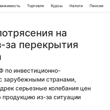
вижимость
Торговля
Курсы
Налоги
Пенсии
потрясения на
з-за перекрытия
а
Ф по инвестиционно-
с зарубежными странами,
дрек серьезные колебания цен
ю продукцию из-за ситуации