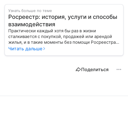
Узнать больше по теме
Росреестр: история, услуги и способы
взаимодействия
Практически каждый хотя бы раз в жизни
сталкивается с покупкой, продажей или арендой
жилья, и в такие моменты без помощи Росреестра
не обойтись. Расскажем, как создавалась эта
Читать дальше
организация и каковы ее функции.
Поделиться