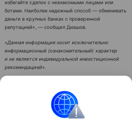
избегайте сделок с незнакомыми лицами или
ботами. Наиболее надежный способ — обменивать
деньги в крупных банках с проверенной
репутацией», — сообщил Диашов.
«Данная информация носит исключительно
информационный (ознакомительный) характер
и не является индивидуальной инвестиционной
рекомендацией».
Узнать больше по теме
Волатильность: виды, индикаторы,
индексы
Какой бывает волатильность и от каких факторов
она зависит, расскажем с помощью эксперта.
Читать дальше