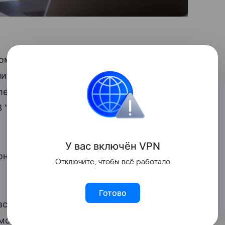
томатически пересчитает
страховые
ние подавать не нужно, фонд получает
ей. Механизм закреплен в ст. 18
З “О страховых пенсиях”», —
подчеркнул
У вас включ
ён
V
P
N
онные баллы, при этом при перерасчете
Отключите, чтобы всё работало
Готово
ская прибавка к пенсии в 2026 году
имость 1 балла равна 156 рублям 76