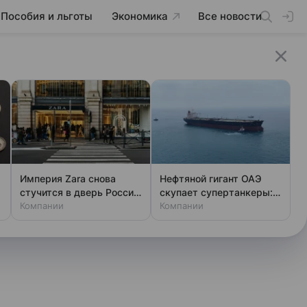
Пособия и льготы
Экономика
Все новости
Империя Zara снова
Нефтяной гигант ОАЭ
стучится в дверь России:
скупает супертанкеры:
что скрывает
Компании
что происходит
Компании
регистрация