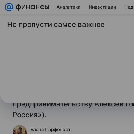
Аналитика
Инвестиции
Нед
Не пропусти самое важное
6 июля 2026
Финансы Mail
В ГД объяснили, ка
пенсионеру получит
Порядок получения августовской 
работающих пенсионеров в 2026 г
депутат Госдумы, член комитета 
предпринимательству Алексей Го
Россия»).
Елена Парфенова