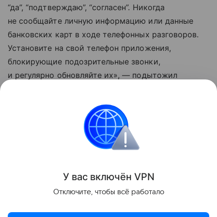
“да”, “подтверждаю”, “согласен”. Никогда
не сообщайте личную информацию или данные
банковских карт в ходе телефонных разговоров.
Установите на свой телефон приложения,
блокирующие подозрительные звонки,
и регулярно обновляйте их», — подытожил
депутат.
«Данная информация носит исключительно
информационный (ознакомительный) характер
и не является индивидуальной инвестиционной
рекомендацией».
У вас включ
ён
V
P
N
Поделиться
Отключите, чтобы всё работало