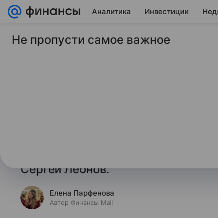
Аналитика
Инвестиции
Нед
Не пропусти самое важное
7 ноября 2025
Финансы Mail
Депутат рассказал,
расчет больничного
Размер пособия по нетрудоспосо
от заработка гражданина за два 
напомнил председатель комитета
Сергей Леонов.
Елена Парфенова
Автор Финансы Mail