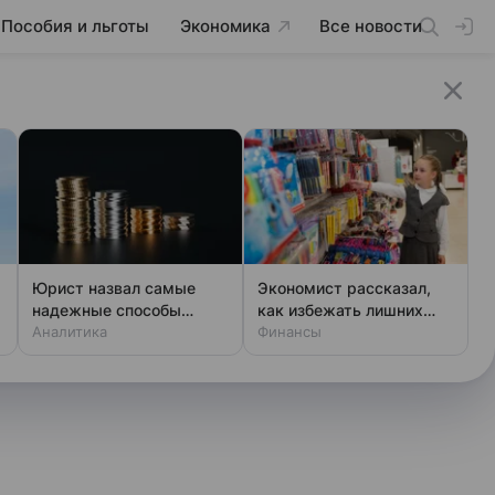
Пособия и льготы
Экономика
Все новости
Юрист назвал самые
Экономист рассказал,
надежные способы
как избежать лишних
и
хранения денег в 2026
Аналитика
трат при сборах в школу
Финансы
году