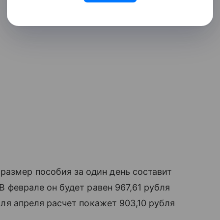
размер пособия за один день составит
 В феврале он будет равен 967,61 рубля
 Для апреля расчет покажет 903,10 рубля