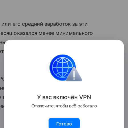
 или его средний заработок за эти
месяц оказался менее минимального
нь наступления болезни, то средний
ается равным
МРОТ
», —
отметил
Леонов
РОТ будет установлен в размере 27 093
ьной выплаты по
больничному листу
.
У вас включ
ён
V
P
N
 в 2026 году необходимо брать
ество календарных дней в том месяце,
Отключите, чтобы всё работало
Готово