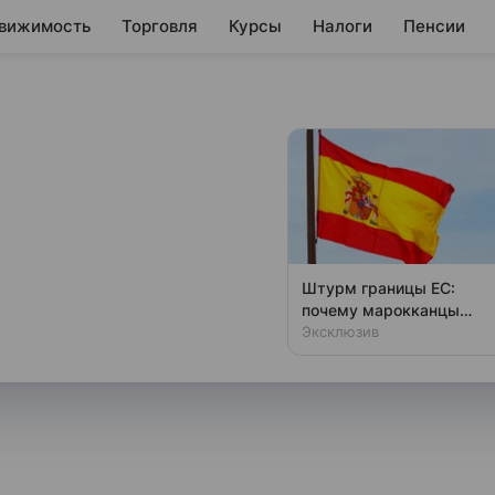
вижимость
Торговля
Курсы
Налоги
Пенсии
 как изменится
 в 2026 году
бности рассчитывается
Штурм границы ЕС:
предшествующих года болезни,
почему марокканцы
бегут в Испанию толпам
Эксклюзив
 Госдумы по охране здоровья