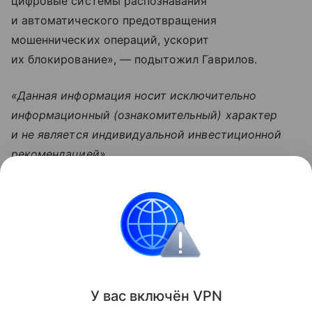
цифровые системы распознавания
и автоматического предотвращения
мошеннических операций, ускорит
их блокирование», — подытожил Гаврилов.
«Данная информация носит исключительно
информационный (ознакомительный) характер
и не является индивидуальной инвестиционной
рекомендацией».
Узнать больше по теме
База данных: виды и принцип работы
В статье мы расскажем о базах данных (БД) и
программах, которые ими управляют.
Читать дальше
У вас включ
ён
V
P
N
Поделиться