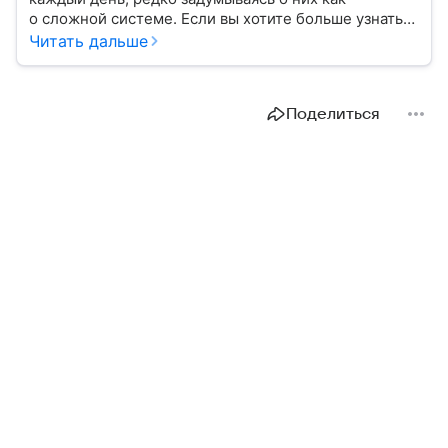
о сложной системе. Если вы хотите больше узнать
об этом финансовом инструменте и его функциях,
Читать дальше
читайте наш материал.
Поделиться