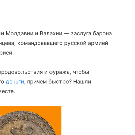
ми Молдавии и Валахии — заслуга барона
янцева, командовавшего русской армией
рией.
продовольствия и фуража, чтобы
это
деньги
, причем быстро? Нашли
месте.