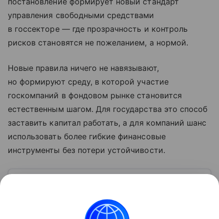
постановление формирует новый стандарт
управления свободными средствами
в госсекторе — где прозрачность и контроль
рисков становятся не пожеланием, а нормой.
Новые правила ничего не навязывают,
но формируют среду, в которой участие
госкомпаний в фондовом рынке становится
естественным шагом. Для государства это способ
заставить капитал работать, а для компаний шанс
использовать более гибкие финансовые
инструменты без потери устойчивости.
Узнать больше по теме
Деньги: постигаем основы финансовой
грамотности
Мы используем деньги в повседневной жизни