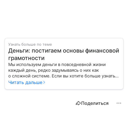
Узнать больше по теме
Деньги: постигаем основы финансовой
грамотности
Мы используем деньги в повседневной жизни
каждый день, редко задумываясь о них как
о сложной системе. Если вы хотите больше узнать
об этом финансовом инструменте и его функциях,
Читать дальше
читайте наш материал.
Поделиться