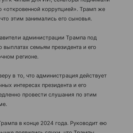
то «откровенной коррупцией». Трамп же
 что этим занимались его сыновья.
тавители администрации Трампа под
о выплатах семьям президента и его
очном регионе.
веру в то, что администрация действует
чных интересах президента и его
едленно провести слушания по этим
ме.
 Трампа в конце 2024 года. Руководит ею
рынке появились слухи, что Трампы