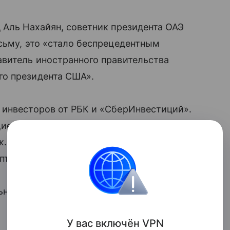
 Аль Нахайян, советник президента ОАЭ
сьму, это «стало беспрецедентным
авитель иностранного правительства
го президента США».
 инвесторов от РБК и «СберИнвестиций».
щие эксперты, финансисты, экономисты,
ж. Одной из главных тем мероприятия в
птоактивы. Такое нельзя пропустить.
ьный партнер мероприятия УК «Первая».
У вас включ
ён
V
P
N