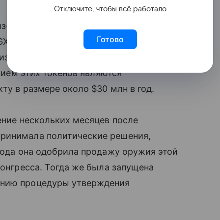
Отключите, чтобы всё работало
из-за крупных вложений от
Готово
X из Абу-Даби. Эти инвестиции через
изацию стейблкоина USD1 от World
ением этих токенов являются
ту в размере около $30 млн в год.
чение нескольких месяцев после
принимала политические решения,
 года она одобрила продажу оружия этой
конгресса. Тогда же была запущена
ению процедуры утверждения