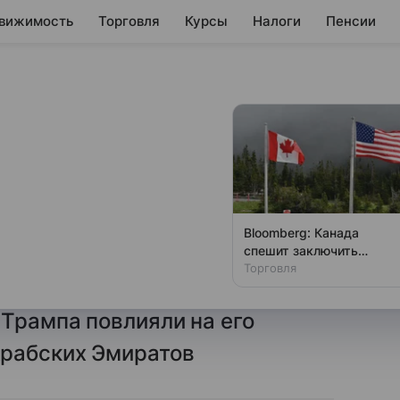
вижимость
Торговля
Курсы
Налоги
Пенсии
и сенат США
риптосделки
Bloomberg: Канада
спешит заключить
и срочно провести слушания в
торговое соглашение с
Торговля
и хотят выяснить, как
США
Трампа повлияли на его
Арабских Эмиратов