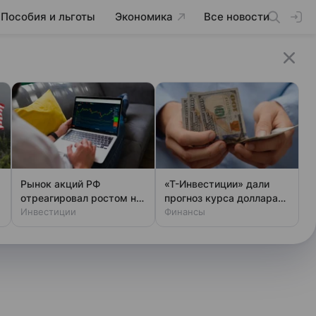
Пособия и льготы
Экономика
Все новости
Рынок акций РФ
«Т-Инвестиции» дали
отреагировал ростом на
прогноз курса доллара
возможный визит
Инвестиции
до конца года
Финансы
Уиткоффа и Кушнера