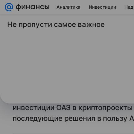
Аналитика
Инвестиции
Нед
Не пропусти самое важное
24 июня 2026
РБК Крипто
Демократы призвал
срочно проверить к
Трампа с ОАЭ
Несколько сенаторов потребовал
профильных комитетах сената. Он
инвестиции ОАЭ в криптопроекты 
последующие решения в пользу 