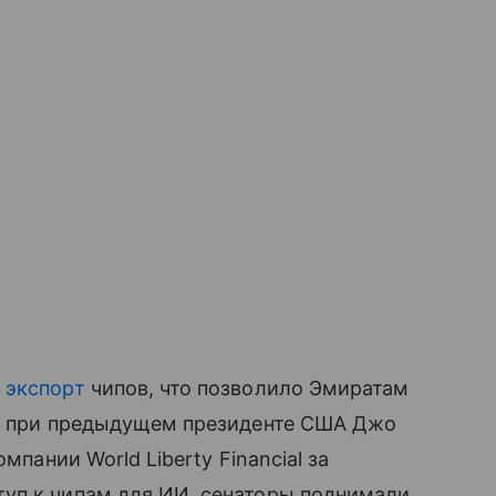
а
экспорт
чипов, что позволило Эмиратам
ем при предыдущем президенте США Джо
мпании World Liberty Financial за
уп к чипам для ИИ, сенаторы поднимали