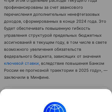
«При этом отдельные расходы текущего года
профинансированы за счет авансового
перечисления дополнительных ненефтегазовых
доходов, сформированных в конце 2024 года. Это
будет обеспечивать повышенную гибкость
управления структурой предельных бюджетных
ассигнований в текущем году, в том числе в свете
возможного увеличения обязательств
федерального бюджета, зависящих от значения
ключевой ставки
, вследствие повышения Банком
России ее прогнозной траектории в 2025 году», —
заключили в Минфине.
Узнать больше по теме
Доход: 5 основных видов
Рассказываем, что такое доход, какие бывают виды
и источники поступлений, а также какие активы