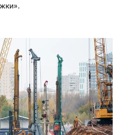
ижки».