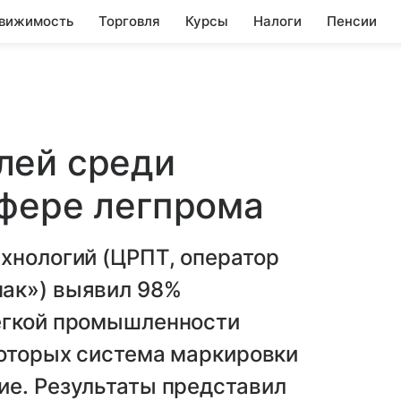
вижимость
Торговля
Курсы
Налоги
Пенсии
лей среди
сфере легпрома
хнологий (ЦРПТ, оператор
ак») выявил 98%
егкой промышленности
которых система маркировки
ие. Результаты представил