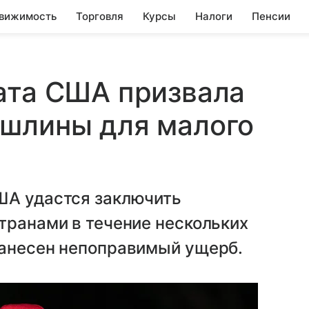
вижимость
Торговля
Курсы
Налоги
Пенсии
ата США призвала
ошлины для малого
ША удастся заключить
транами в течение нескольких
нанесен непоправимый ущерб.