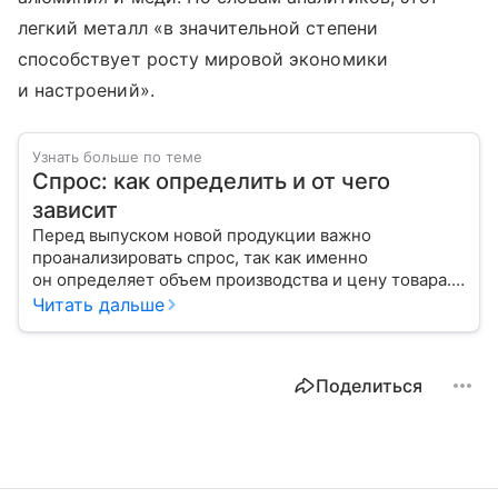
легкий металл «в значительной степени
способствует росту мировой экономики
и настроений».
Узнать больше по теме
Спрос: как определить и от чего
зависит
Перед выпуском новой продукции важно
проанализировать спрос, так как именно
он определяет объем производства и цену товара.
С помощью эксперта расскажем, как рассчитать
Читать дальше
востребованность изделия на рынке.
Поделиться