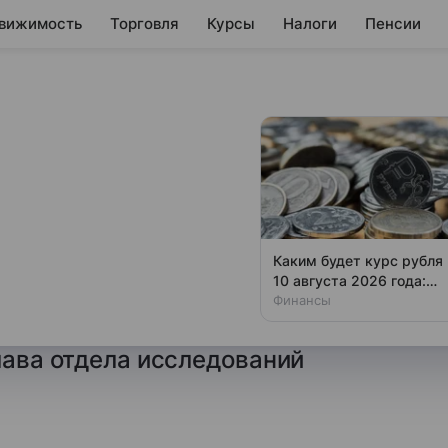
вижимость
Торговля
Курсы
Налоги
Пенсии
«как
у страхом и
Каким будет курс рубля
10 августа 2026 года:
хорадить, пока не станет
прогноз эксперта
Финансы
рамп сесть за стол
лава отдела исследований