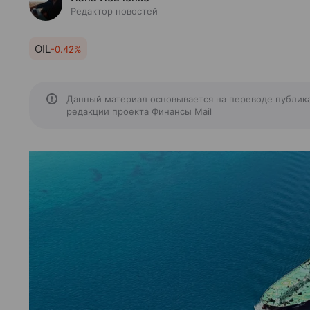
Редактор новостей
OIL
-0.42%
Данный материал основывается на переводе публик
редакции проекта Финансы Mail