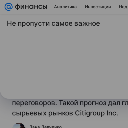
Аналитика
Инвестиции
Нед
Не пропусти самое важное
8 мая 2026
Финансы Mail
Citi: нефть мечется 
сумасшедшая» межд
надеждой
Нефтяные котировки продолжат ли
ясно, готовы ли Иран и Дональд Т
переговоров. Такой прогноз дал г
сырьевых рынков Citigroup Inc.
Лана Левченко