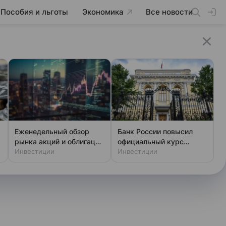
Пособия и льготы
Экономика
Все новости
Еженедельный обзор
Банк России повысил
рынка акций и облигаций
официальный курс
от 7 августа
Инвестиции
доллара на субботу
Инвестиции