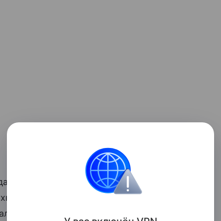
ает слова эксперта. Цена
Brent
успела
рухнуть до $96. Трейдеры мечутся между
алацией.