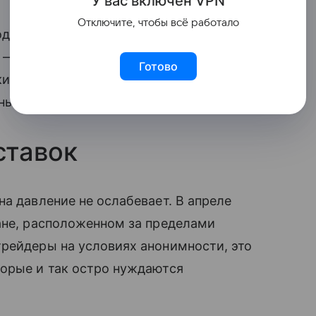
У вас включ
ён
V
P
N
Отключите, чтобы всё работало
одряд. Обе ключевые марки — Brent
а — свежие дипломатические попытки
Готово
ий пролив. По словам Лейтона, текущее
ны заговорят о сделке».
ставок
а давление не ослабевает. В апреле
ане, расположенном за пределами
трейдеры на условиях анонимности, это
торые и так остро нуждаются