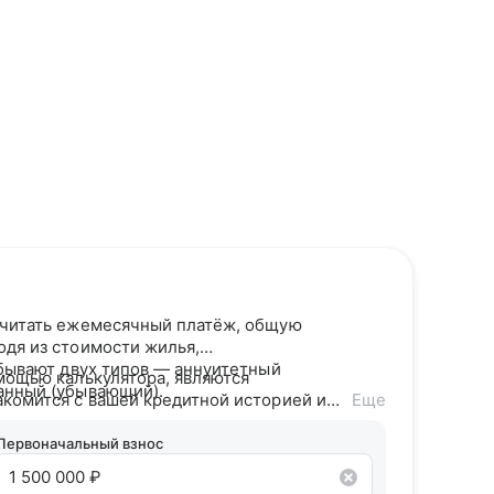
считать ежемесячный платёж, общую
одя из стоимости жилья,
 бывают двух типов — аннуитетный
мощью калькулятора, являются
анный (убывающий).
акомится с вашей кредитной историей и
Еще
дитного потенциала предложит точные
Первоначальный взнос