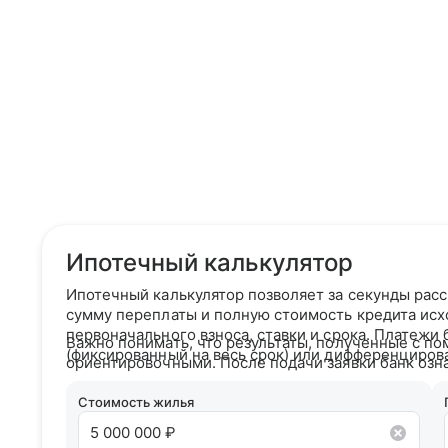
Ипотечный калькулятор
Ипотечный калькулятор позволяет за секунды рас
сумму переплаты и полную стоимость кредита исх
первоначального взноса, ставки и срока. Платежи
Важно понимать, что результаты, полученные с по
(фиксированный на весь срок) или дифференциров
ориентировочными. После подачи заявки банк озн
кредитным рейтингом и на основании вашего кре
условия сотрудничества.
Стоимость жилья