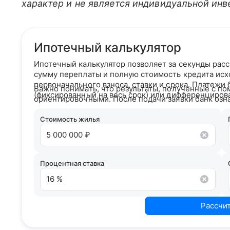
характер и не является индивидуальной ин
Ипотечный калькулятор
Ипотечный калькулятор позволяет за секунды рас
сумму переплаты и полную стоимость кредита исх
первоначального взноса, ставки и срока. Платежи
Важно понимать, что результаты, полученные с по
(фиксированный на весь срок) или дифференциров
ориентировочными. После подачи заявки банк озн
кредитным рейтингом и на основании вашего кре
условия сотрудничества.
Стоимость жилья
Процентная ставка
Рассчи