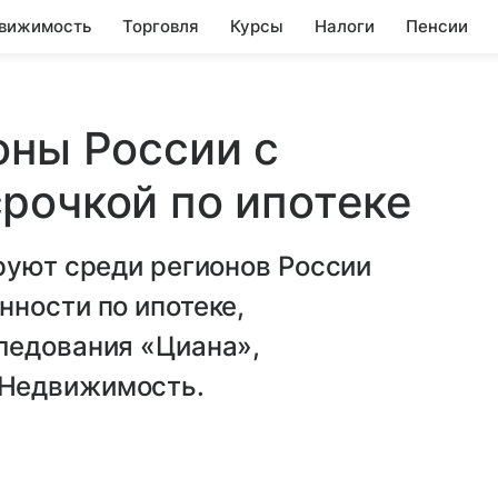
вижимость
Торговля
Курсы
Налоги
Пенсии
оны России с
рочкой по ипотеке
руют среди регионов России
ности по ипотеке,
ледования «Циана»,
 Недвижимость.