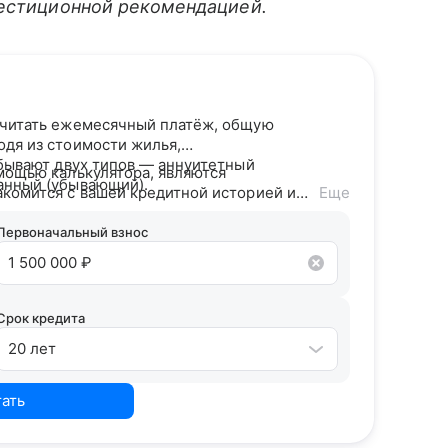
вестиционной рекомендацией.
считать ежемесячный платёж, общую
одя из стоимости жилья,
 бывают двух типов — аннуитетный
мощью калькулятора, являются
анный (убывающий).
акомится с вашей кредитной историей и
Еще
дитного потенциала предложит точные
Первоначальный взнос
Срок кредита
20 лет
тать