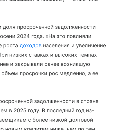
и доля просроченной задолженности
 осени 2024 года. «На это повлияли
е роста
доходов
населения и увеличение
При низких ставках и высоких темпах
внее и закрывали ранее возникшую
 объем просрочки рос медленно, а ее
просроченной задолженности в стране
ем в 2025 году. В последний год из-
заемщикам с более низкой долговой
по новым кредитам ниже, чем по тем,