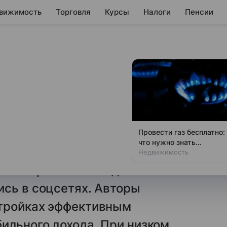
вижимость
Торговля
Курсы
Налоги
Пенсии
ность.
еллеры в
овятся популярным
Провести газ бесплатно:
что нужно знать
владельцам дач
Недвижимость
вестировать в кладовки. 15
ись в соцсетях. Авторы
стройках эффективным
ильного дохода. При низком