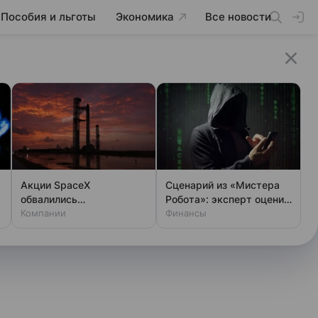
Пособия и льготы
Экономика
Все новости
Акции SpaceX
Сценарий из «Мистера
обвалились
Робота»: эксперт оценил
одновременно с аварией
Компании
шансы хакеров
Финансы
на Луне