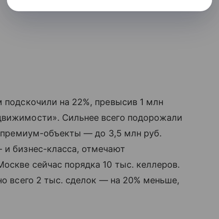
м подскочили на 22%, превысив 1 млн
движимости». Сильнее всего подорожали
а премиум-объекты — до 3,5 млн руб.
 и бизнес-класса, отмечают
Москве сейчас порядка 10 тыс. келлеров.
но всего 2 тыс. сделок — на 20% меньше,