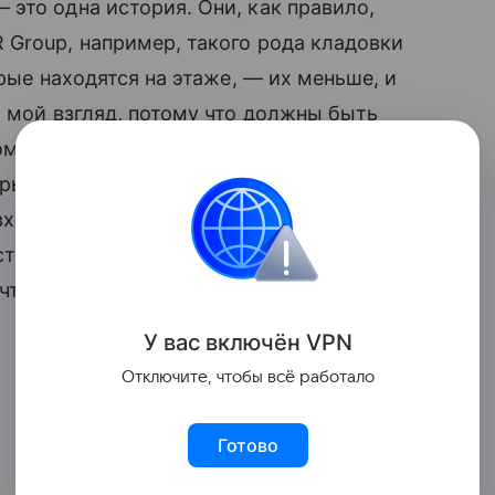
это одна история. Они, как правило,
Group, например, такого рода кладовки
орые находятся на этаже, — их меньше, и
а мой взгляд, потому что должны быть
мплекса. Вплоть до того, что
рые находятся на этом этаже или на
входа, но
рентабельность
зависит от
тоить меньше миллиона (около 2 кв. м).
то буду снимать за 10 тыс. в месяц».
У вас включ
ён
V
P
N
Отключите, чтобы всё работало
Готово