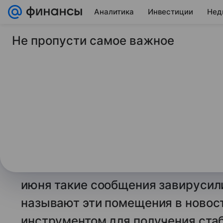
Аналитика
Инвестиции
Нед
Не пропусти самое важное
16 июня 2026
Коммерсантъ-FM
Чулан поднял доход
Действительно ли к
новостройках стан
активом
Россиянам снова посоветовали ин
июня такие сообщения завирусил
называют эти помещения в ново
инструментом для получения стаб