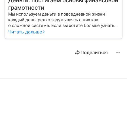
Деньги: постигаем основы финансовой
грамотности
Мы используем деньги в повседневной жизни
каждый день, редко задумываясь о них как
о сложной системе. Если вы хотите больше узнать
об этом финансовом инструменте и его функциях,
Читать дальше
читайте наш материал.
Поделиться