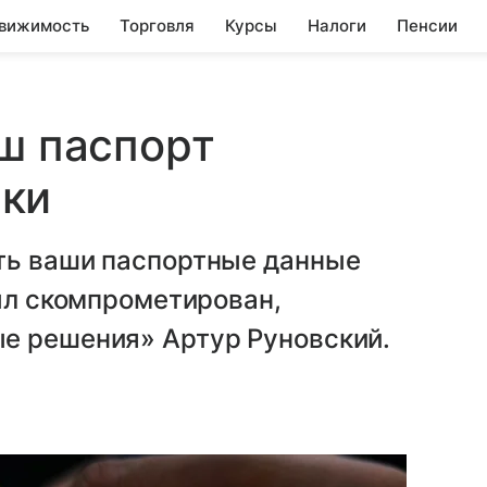
вижимость
Торговля
Курсы
Налоги
Пенсии
аш паспорт
ки
ть ваши паспортные данные
был скомпрометирован,
е решения» Артур Руновский.