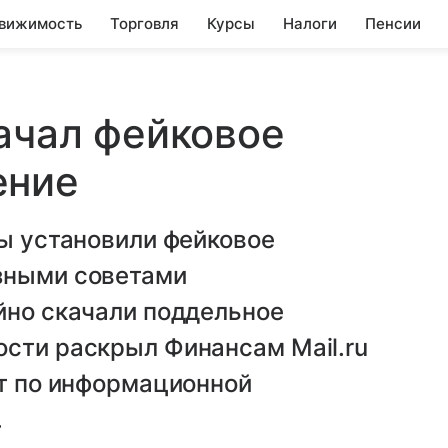
вижимость
Торговля
Курсы
Налоги
Пенсии
качал фейковое
ение
вы установили фейковое
зными советами
йно скачали поддельное
ости раскрыл Финансам Mail.ru
нт по информационной
.