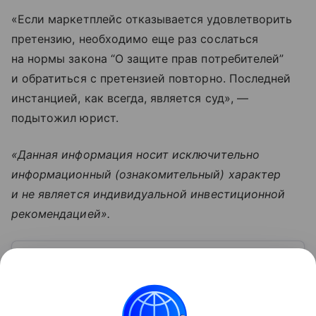
«Если маркетплейс отказывается удовлетворить
претензию, необходимо еще раз сослаться
на нормы закона “О защите прав потребителей”
и обратиться с претензией повторно. Последней
инстанцией, как всегда, является суд», —
подытожил юрист.
«Данная информация носит исключительно
информационный (ознакомительный) характер
и не является индивидуальной инвестиционной
рекомендацией».
Узнать больше по теме
Деньги: постигаем основы финансовой
грамотности
Мы используем деньги в повседневной жизни