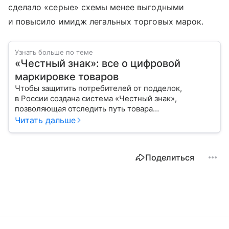
сделало «серые» схемы менее выгодными
и повысило имидж легальных торговых марок.
Узнать больше по теме
«Честный знак»: все о цифровой
маркировке товаров
Чтобы защитить потребителей от подделок,
в России создана система «Честный знак»,
позволяющая отследить путь товара
от производителя до покупателя. Расскажем, как
Читать дальше
работает эта система маркировки и для какой
продукции она обязательна.
Поделиться