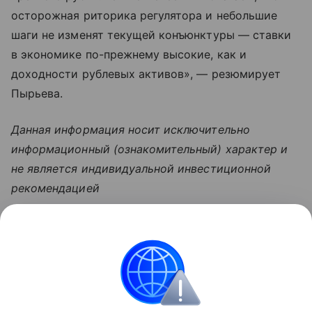
осторожная риторика регулятора и небольшие
шаги не изменят текущей конъюнктуры — ставки
в экономике по-прежнему высокие, как и
доходности рублевых активов», — резюмирует
Пырьева.
Данная информация носит исключительно
информационный (ознакомительный) характер и
не является индивидуальной инвестиционной
рекомендацией
Узнать больше по теме
Брокер: кто это и как им стать
В материале подробно рассмотрим, кто такие
брокеры, какие они выполняют функции и чем
отличаются от других участников рынка.
Читать дальше